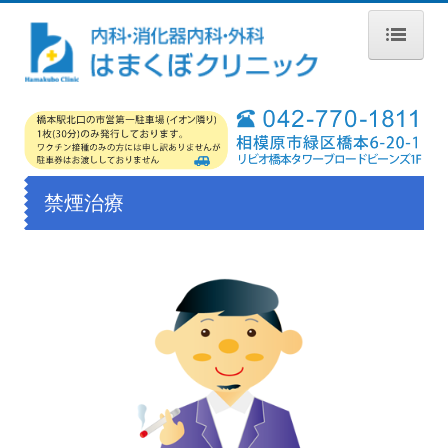
ホーム
受付時間・アクセス
診療案内
禁煙治療
お知らせ
医師紹介
初診の方へ
内視鏡検査
各種検診
AIRS（アミノインデックスリスクスクリーニング）
AICS（アミノインデックス）