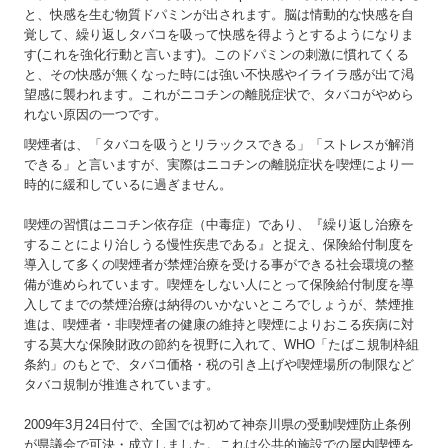
と、快感を生む物質ドパミンが出されます。脳は情動的な快感を自
覚して、繰り返しタバコを吸って快感を得ようとするようになりま
す(これを強化行動と言います)。このドパミンの刺激に慣れてくる
と、その快感が無くなった時には強い不快感やイライラ感が出て渇
望感に襲われます。これがニコチンの離脱症状で、タバコがやめら
れない原因の一つです。
喫煙者は、「タバコを吸うとリラックスできる」「ストレスが解消
できる」と言いますが、実際はニコチンの離脱症状を喫煙により一
時的に緩和しているに過ぎません。
喫煙の習慣はニコチン依存症（中毒症）であり、『繰り返し治療を
することにより治しうる慢性疾患である』と捉え、保険給付制度を
導入して多くの喫煙者が禁煙治療を受ける事ができる社会環境の整
備が進められています。喫煙をしない人にとって保険給付制度を導
入してまでの禁煙治療は納得のいかないところでしょうが、禁煙推
進は、喫煙者・非喫煙者の健康の維持と喫煙によりおこる疾病に対
する莫大な保険財政の節約を視野に入れて、WHO「たばこ規制枠組
条約」のもとで、タバコ価格・税の引き上げや喫煙場所の制限など
タバコ規制が推進されています。
2009年3月24日付で、全国では初めて神奈川県の受動喫煙防止条例
が県議会で可決・成立しました。これは公共的施設での屋内喫煙を