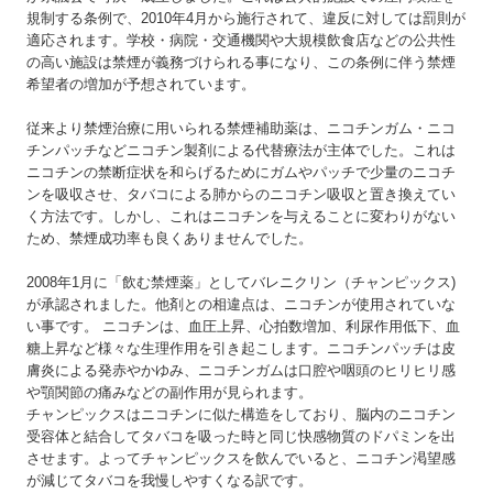
規制する条例で、2010年4月から施行されて、違反に対しては罰則が
適応されます。学校・病院・交通機関や大規模飲食店などの公共性
の高い施設は禁煙が義務づけられる事になり、この条例に伴う禁煙
希望者の増加が予想されています。
従来より禁煙治療に用いられる禁煙補助薬は、ニコチンガム・ニコ
チンパッチなどニコチン製剤による代替療法が主体でした。これは
ニコチンの禁断症状を和らげるためにガムやパッチで少量のニコチ
ンを吸収させ、タバコによる肺からのニコチン吸収と置き換えてい
く方法です。しかし、これはニコチンを与えることに変わりがない
ため、禁煙成功率も良くありませんでした。
2008年1月に「飲む禁煙薬」としてバレニクリン（チャンピックス)
が承認されました。他剤との相違点は、ニコチンが使用されていな
い事です。 ニコチンは、血圧上昇、心拍数増加、利尿作用低下、血
糖上昇など様々な生理作用を引き起こします。ニコチンパッチは皮
膚炎による発赤やかゆみ、ニコチンガムは口腔や咽頭のヒリヒリ感
や顎関節の痛みなどの副作用が見られます。
チャンピックスはニコチンに似た構造をしており、脳内のニコチン
受容体と結合してタバコを吸った時と同じ快感物質のドパミンを出
させます。よってチャンピックスを飲んでいると、ニコチン渇望感
が減じてタバコを我慢しやすくなる訳です。