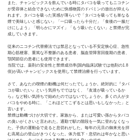
また、チャンピックスを飲んでいる時にタバコを吸ってもニコチン
が受容体と結合できないために快感物質のドパミンの放出が抑えら
れます。タバコを吸った実感が薄らいで「タバコを吸っても単なる
煙で美味しいと感じない」「一口吸ったら十分だ」「食後の一服だ
けにしよう」「明らかにマズイ」「もう吸いたくない」と禁煙が完
成していきます。
従来のニコチン代替療法では禁忌となっている不安定狭心症、急性
期心筋梗塞、重篤な不整脈のある患者、脳血管障害回復期の患者、
顎関節症の患者にも使用できます。
当院では、薬剤の安全性と禁煙成功率(国内臨床試験では他剤の1.8
倍)が高いチャンピックスを使用して禁煙治療を行っています。
さて、あなたの喫煙の動機は何だったでしょうか。絶対的に『タバ
コが吸いたい』という気持ちでではなく、『友達が吸っているか
ら』など軽い気持ちで始めたのではないでしょうか。多くの人がタ
バコをやめる時に、「これほどてこずるとは思いもしなかった」と
言います。
禁煙は動機づけが大切です。家族から、または可愛い孫からタバコ
の臭いがくさいと言われた。通勤で駅の階段を一気に登れなくなっ
た。子供の運動会で走ると息切れがした。毎年の元旦の御来光を拝
む高尾山の登山がきつくなった。体力低下・息切れは年かなと思い