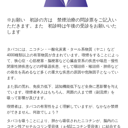
アミノインデックス(ユーコープ)
軽度認知障害(MCI)検査
※お願い 初診の方は 禁煙治療の問診票をご記入い
ただきます。
また 初診時は午後の受診をお願いいた
グラッシュビスタ(睫毛用育毛剤)
します
メタボリック
タバコには、ニコチン・一酸化炭素・タール系物質（ヤニ）など
禁煙治療
4000種類以上の有害物質が含まれています。喫煙をすることによっ
て、狭心症・心筋梗塞・脳梗塞など心臓血管系の疾患や喘息・慢性
花粉症治療
閉塞性肺疾患などの呼吸器疾患、そして咽頭癌・喉頭癌・肺癌など
の発生を高めるなど多くの重大な疾患の原因や危険因子となってい
予防接種
ます。
特定健診
また肌の荒れ、免疫力低下、認知機能低下など全身に悪影響を与え
ています。喫煙者本人はもちろん、周囲の人まで煙（副流煙）を
お便り
吸って影響が及びます。
スタッフ募集
喫煙者は、タバコの有害性をよく理解していますが、なかなか禁煙
ができません。何故でしょう？
リンク集
タバコを吸うことにより、肺から吸収されたニコチンが、脳内のニ
コチン性アセチルコリン受容体（ａ4β2ニコチン受容体）に結合する