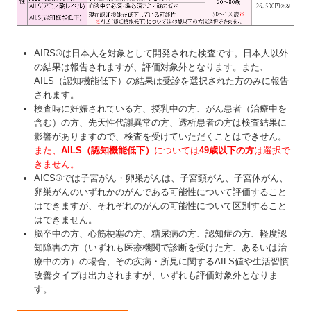
AIRS®は日本人を対象として開発された検査です。日本人以外
の結果は報告されますが、評価対象外となります。また、
AILS（認知機能低下）の結果は受診を選択された方のみに報告
されます。
検査時に妊娠されている方、授乳中の方、がん患者（治療中を
含む）の方、先天性代謝異常の方、透析患者の方は検査結果に
影響がありますので、検査を受けていただくことはできせん。
また、
AILS（認知機能低下）
については
49歳以下の方
は選択で
きません。
AICS®では子宮がん・卵巣がんは、子宮頸がん、子宮体がん、
卵巣がんのいずれかのがんである可能性について評価すること
はできますが、それぞれのがんの可能性について区別すること
はできません。
脳卒中の方、心筋梗塞の方、糖尿病の方、認知症の方、軽度認
知障害の方（いずれも医療機関で診断を受けた方、あるいは治
療中の方）の場合、その疾病・所見に関するAILS値や生活習慣
改善タイプは出力されますが、いずれも評価対象外となりま
す。