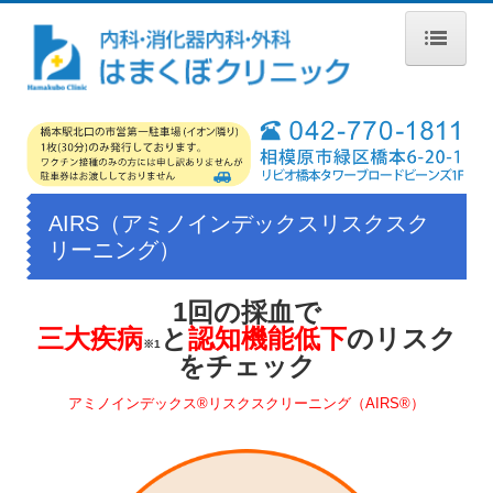
ホーム
受付時間・アクセス
診療案内
AIRS（アミノインデックスリスクスク
お知らせ
リーニング）
医師紹介
1回の採血で
初診の方へ
三大疾病
と
認知機能低下
のリスク
※1
内視鏡検査
をチェック
各種検診
アミノインデックス®リスクスクリーニング（AIRS®）
AIRS（アミノインデックスリスクスクリーニング）
AICS（アミノインデックス）